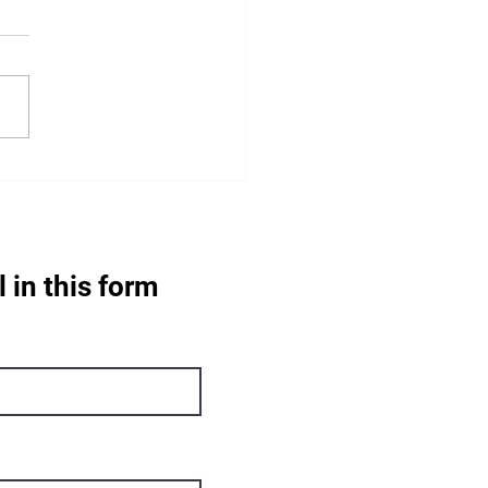
аюча солідарність для
їни – потрібні
ртвування на транспорт
l in this form