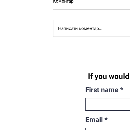
Коментарі
Написати коментар...
Шоколад у бункері: війна
очима дітей
If you would 
First name
Email