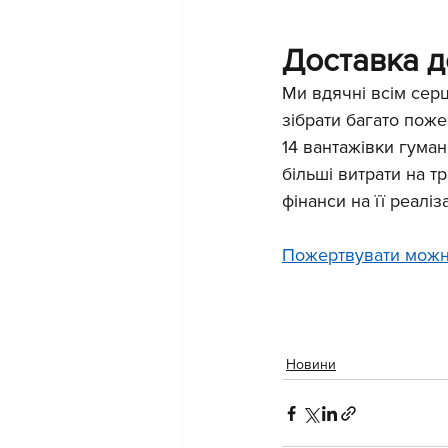
Доставка д
Ми вдячні всім серц
зібрати багато поже
14 вантажівки гуман
більші витрати на т
фінанси на її реалі
Пожертвувати можна
Новини