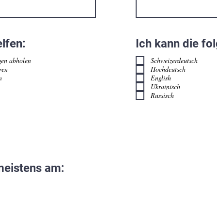
lfen:
Ich kann die fo
gen abholen
Schweizerdeutsch
ren
Hochdeutsch
n
English
Ukrainisch
Russisch
 meistens am: