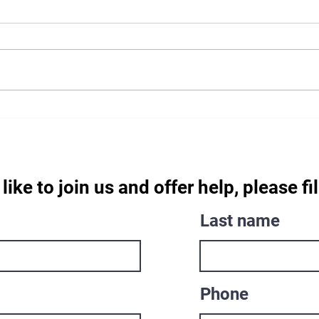
"Люди у Швейцарії чудові"
Враж
Укра
поже
like to join us and offer help, please fil
Last name
Phone