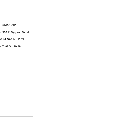
и змогли 
ішно надіслали 
ається, тим 
омогу, але 