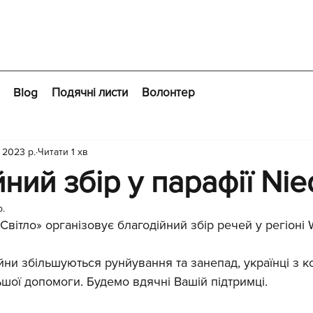
Blog
Подячні листи
Волонтер
 2023 р.
Читати 1 хв
ний збір у парафії Nie
р.
Світло» організовує благодійний збір речей у регіоні 
 
йни збільшуються рунйування та занепад, українці з 
шої допомоги. Будемо вдячні Вашій підтримці. 