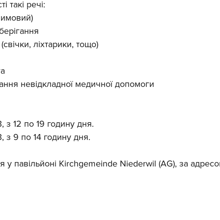
і такі речі:
 зимовий)
зберігання
(свічки, ліхтарики, тощо)
а 
ання невідкладної медичної допомоги 
 з 12 по 19 годину дня.
 з 9 по 14 годину дня. 
я у павільйоні Kirchgemeinde Niederwil (AG), за адрес