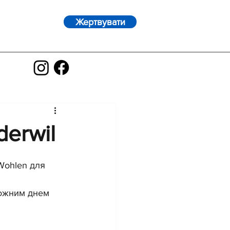
Жертвувати
derwil
Wohlen для 
кожним днем 