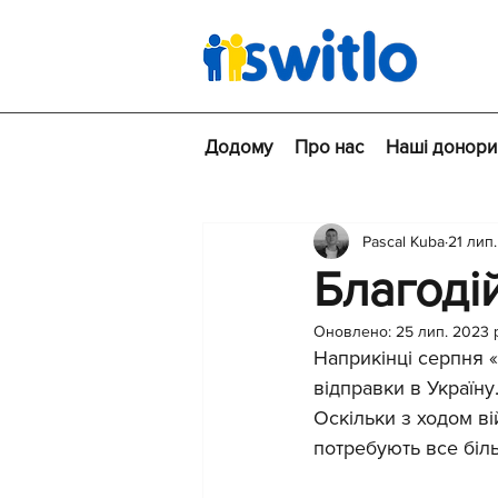
Додому
Про нас
Наші донори
Pascal Kuba
21 лип.
Благодій
Оновлено:
25 лип. 2023 
Наприкінці серпня «
відправки в Україну.
Оскільки з ходом ві
потребують все біль