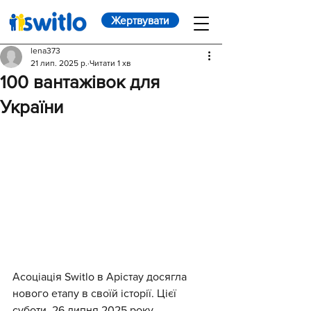
Жертвувати
lena373
21 лип. 2025 р.
Читати 1 хв
100 вантажівок для
України
Асоціація Switlo в Арістау досягла 
нового етапу в своїй історії. Цієї 
суботи, 26 липня 2025 року, 