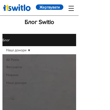
Жертвувати
Блог Switlo
Блог
Наші донори
All Posts
Фотозвіти
Новини
Наші донори