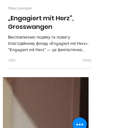
Olga S
16 лист. 2023 р.
Читати 1 хв
Наші донори
„Engagiert mit Herz“,
Grosswangen
Висловлюємо подяку та повагу
благодійному фонду «Engagiert mit Herz».
“Engagiert mit Herz” — це фантастична
невелика група відданих...