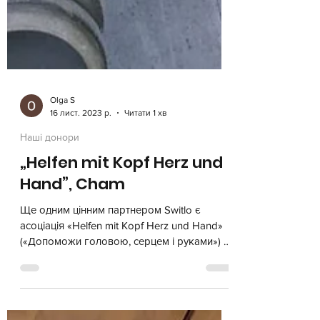
Olga S
16 лист. 2023 р.
Читати 1 хв
Наші донори
„Helfen mit Kopf Herz und
Hand”, Cham
Ще одним цінним партнером Switlo є
асоціація «Helfen mit Kopf Herz und Hand»
(«Допоможи головою, серцем і руками») з
міста Хам. Разом із...