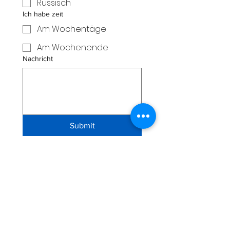
Russisch
Ich habe zeit
Am Wochentäge
Am Wochenende
Nachricht
Submit
If you would like to join us
and offer help, please fill in
this form
First name